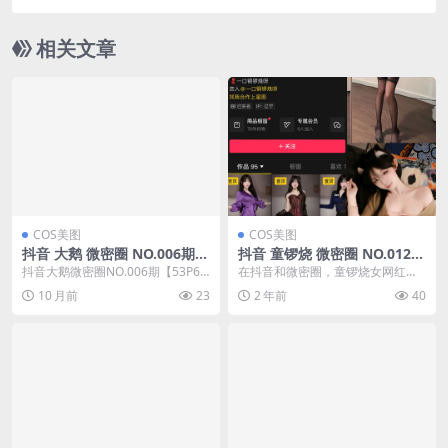
相关文章
COS美图
COS美图
抖音 大鹅 微密圈 NO.006期
抖音 童锣烧 微密圈 NO.012期
【53P6V】(大鹅抖音叫什么)
【31P】(抖音童锣烧微密)
抖音大鹅微密圈NO.006期【53P6
在抖音和微密圈，童锣烧女网红以
V】，本期为大家带来了女网红大鹅
其独特的风格和内容吸引了众多粉
10 月前
23
2 年前
40
的最新动态...
丝。在NO.012期...