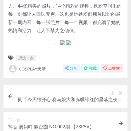
力。44张精美的照片，14个精彩的视频，铁粉空间里的
每一刻都让人回味无穷。这也是她铁粉们翘首以盼的最
新一期内容，每一张照片，每一个视频，都充满了她的
热情和活力，让人不禁为之倾倒。
恩沈一点
COSPLAY天堂
分享
收藏
点赞(
0
)
上一篇
阿半今天很开心 赛马娘大和赤骥绯红的星落之夜48
图(阿半今天很开心在线观看)
下一篇
抖音 辰妈吖 微密圈 NO.002期 【28P5V】