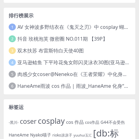
排行榜展示
AV 女神波多野结衣在《鬼灭之刃》中 cosplay 蝴蝶忍 Kochou Shinobu
1
抖音 玫桃泡芙 微密圈 NO.011期 【39P】
2
双木扶苏 布雷斯特白天使40图
3
亚马逊鲶鱼 下平玲花兔女郎闪灵泳衣30图(亚马逊巨型鲶鱼视频)
4
肉感少女coser@Neneko在《王者荣耀》中化身魅力迷人的貂蝉
5
HaneAme雨波 cos 作品 | 雨波_HaneAme 化身“美丽女神”阿佛洛狄忒
6
标签运
cosplay
coser
cos 作品
cos作品
G44不会受伤
-黑川-
[db:标
HaneAme
Nyako喵子
rioko凉凉子
yuuhui玉汇