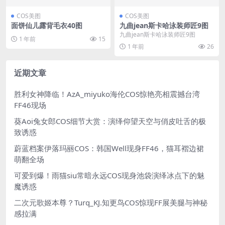
COS美图
COS美图
面饼仙儿露背毛衣40图
九曲jean斯卡哈泳装师匠9图
九曲jean斯卡哈泳装师匠9图
1 年前
15
1 年前
26
近期文章
胜利女神降临！AzA_miyuko海伦COS惊艳亮相震撼台湾
FF46现场
葵Aoi兔女郎COS细节大赏：演绎仰望天空与俏皮吐舌的极
致诱惑
蔚蓝档案伊落玛丽COS：韩国Well现身FF46，猫耳褶边裙
萌翻全场
可爱到爆！雨猫siu常暗永远COS现身池袋演绎冰点下的魅
魔诱惑
二次元歌姬本尊？Turq_KJ.知更鸟COS惊现FF展美腿与神秘
感拉满