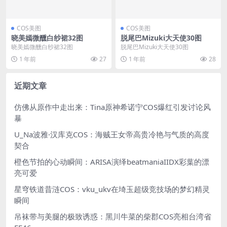
COS美图
COS美图
晓美嫣微醺白纱裙32图
脱尾巴Mizuki大天使30图
晓美嫣微醺白纱裙32图
脱尾巴Mizuki大天使30图
1 年前
27
1 年前
28
近期文章
仿佛从原作中走出来：Tina原神希诺宁COS爆红引发讨论风
暴
U_Na波雅·汉库克COS：海贼王女帝高贵冷艳与气质的高度
契合
橙色节拍的心动瞬间：ARISA演绎beatmaniaIIDX彩葉的漂
亮可爱
星穹铁道昔涟COS：vku_ukv在埼玉超级竞技场的梦幻精灵
瞬间
吊袜带与美腿的极致诱惑：黑川牛菜的柴郡COS亮相台湾省