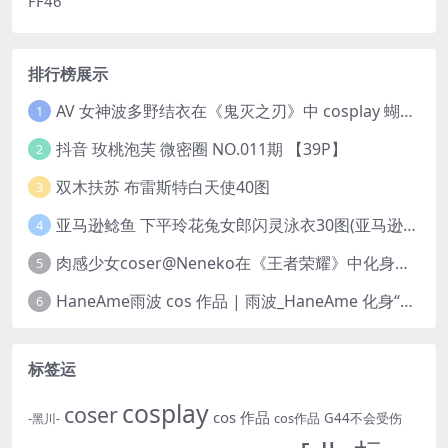
FF46
排行榜展示
AV 女神波多野结衣在《鬼灭之刃》中 cosplay 蝴蝶忍 Kochou Shinobu
1
抖音 玫桃泡芙 微密圈 NO.011期 【39P】
2
双木扶苏 布雷斯特白天使40图
3
亚马逊鲶鱼 下平玲花兔女郎闪灵泳衣30图(亚马逊巨型鲶鱼视频)
4
肉感少女coser@Neneko在《王者荣耀》中化身魅力迷人的貂蝉
5
HaneAme雨波 cos 作品 | 雨波_HaneAme 化身“美丽女神”阿佛洛狄忒
6
标签运
cosplay
coser
cos 作品
cos作品
G44不会受伤
-黑川-