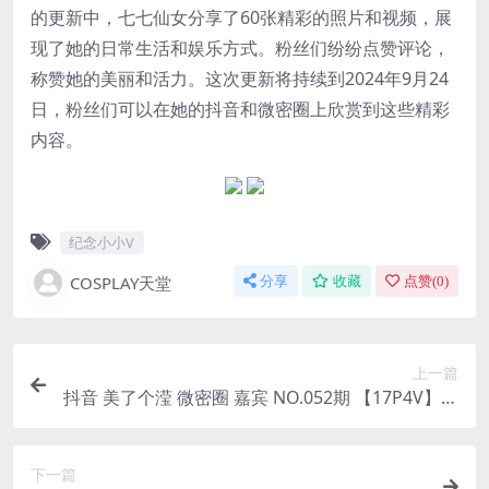
的更新中，七七仙女分享了60张精彩的照片和视频，展
现了她的日常生活和娱乐方式。粉丝们纷纷点赞评论，
称赞她的美丽和活力。这次更新将持续到2024年9月24
日，粉丝们可以在她的抖音和微密圈上欣赏到这些精彩
内容。
纪念小小V
COSPLAY天堂
分享
收藏
点赞(
0
)
上一篇
抖音 美了个滢 微密圈 嘉宾 NO.052期 【17P4V】最
新至：2024.9.5(美了美了 mv)
下一篇