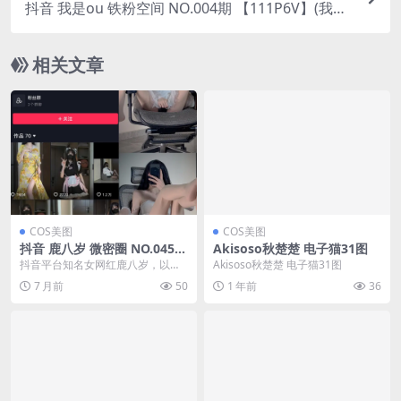
抖音 我是ou 铁粉空间 NO.004期 【111P6V】(我是
铁了心的爱你是什么歌)
相关文章
COS美图
COS美图
抖音 鹿八岁 微密圈 NO.045期
Akisoso秋楚楚 电子猫31图
【18P】最新至：2024.7.29
抖音平台知名女网红鹿八岁，以其
Akisoso秋楚楚 电子猫31图
(抖音鹿八岁微博)
独特的内容风格和亲和力吸引了大
7 月前
50
1 年前
36
量粉丝的关注。她的内...