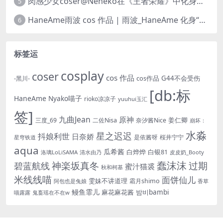
肉感少女coser@Neneko在《王者荣耀》中化身魅力迷人的貂蝉
5
HaneAme雨波 cos 作品 | 雨波_HaneAme 化身“美丽女神”阿佛洛狄忒
6
标签运
cosplay
coser
cos 作品
cos作品
G44不会受伤
-黑川-
[db:标
HaneAme
Nyako喵子
rioko凉凉子
yuuhui玉汇
签]
九曲Jean
原神
姜仁卿
三度_69
二佐Nisa
奈汐酱Nice
崩坏：
水淼
星之迟迟
抖娘利世
日奈娇
是依酱呀
桜井宁宁
星穹铁道
aqua
瓜希酱
白烨烨
白银81
洛璃LoLiSAMA
皮皮奶_Booty
清水由乃
蠢沫沫
神楽坂真冬
过期
碧蓝航线
蜜汁猫裘
秋和柯基
米线线喵
面饼仙儿
雯妹不讲道理
霜月shimo
香草
阿包也是兔娘
鳗鱼霏儿
麻花麻花酱
밤비bambi
喵露露
鬼畜瑶在不在w