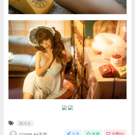
蠢沫沫
COSPLAY天堂
分享
收藏
点赞(
0
)