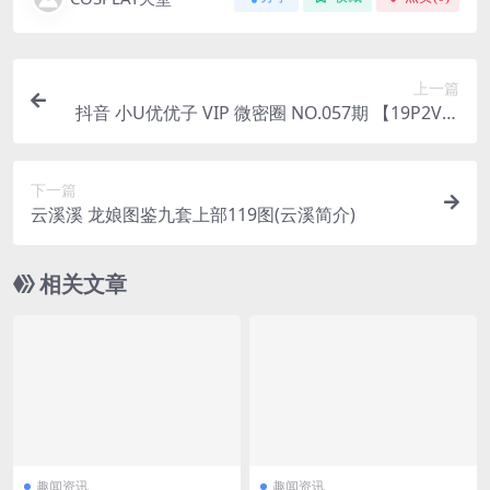
上一篇
抖音 小U优优子 VIP 微密圈 NO.057期 【19P2V】
最新至：2024.9.11(抖音hi优优怎么了)
下一篇
云溪溪 龙娘图鉴九套上部119图(云溪简介)
相关文章
趣闻资讯
趣闻资讯