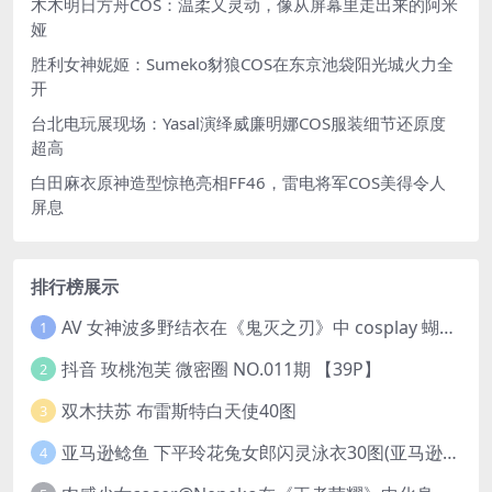
木木明日方舟COS：温柔又灵动，像从屏幕里走出来的阿米
娅
胜利女神妮姬：Sumeko豺狼COS在东京池袋阳光城火力全
开
台北电玩展现场：Yasal演绎威廉明娜COS服装细节还原度
超高
白田麻衣原神造型惊艳亮相FF46，雷电将军COS美得令人
屏息
排行榜展示
AV 女神波多野结衣在《鬼灭之刃》中 cosplay 蝴蝶忍 Kochou Shinobu
1
抖音 玫桃泡芙 微密圈 NO.011期 【39P】
2
双木扶苏 布雷斯特白天使40图
3
亚马逊鲶鱼 下平玲花兔女郎闪灵泳衣30图(亚马逊巨型鲶鱼视频)
4