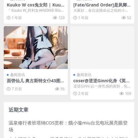
Kuuko W cos兔女郎 | Kuuk
[Fate/Grand Order]是夙卿呀
o W_胜利女神NIIKKE·Blanc c
cos光之高扬斯卡娅，绽放神
『 Kuuko W_胜利女神NIIKKE·Blanc
大家好，各位追随命运之轮的小伙
os [34P-134MB]
圣的光辉
cos作品介绍 』「资源名...
伴们！今天我们来谈论的是一位光
1 年前
120
1 年前
52
芒四溢、美丽动人的c...
趣闻资讯
趣闻资讯
面饼仙儿 奥古斯特女仆43图
coser@逆逆Ginni化身《英雄
(面饼仙儿图包合集)
联盟》中的魅惑刺客“探戈灵
逆逆Ginni 以一身性感的装扮，化身
7 月前
56
魂”伊芙琳
为《英雄联盟》中的“探戈灵魂”伊芙
2 年前
109
琳，这一...
近期文章
温泉修行者班塔纳COS赏析：餓小璇miu台北电玩展亮眼登
场