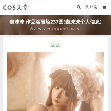
COS天堂
登录
蠢沫沫 作品洛丽塔237图(蠢沫沫个人信息)
2025-07-19
趣闻资讯
89