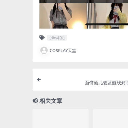
[db:标签]
COSPLAY天堂
面饼仙儿碧蓝航线鲟睡
相关文章