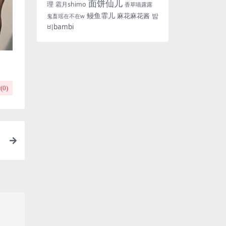
面饼仙儿
理
霜月shimo
香草喵露露
鳗鱼霏儿
麻花麻花酱
밤
鬼畜瑶在不在w
비bambi
(
0
)