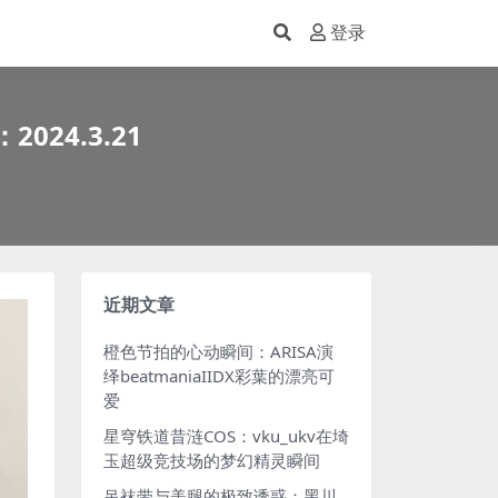
登录
024.3.21
近期文章
橙色节拍的心动瞬间：ARISA演
绎beatmaniaIIDX彩葉的漂亮可
爱
星穹铁道昔涟COS：vku_ukv在埼
玉超级竞技场的梦幻精灵瞬间
吊袜带与美腿的极致诱惑：黑川