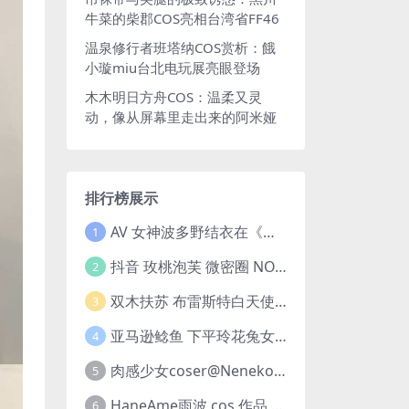
牛菜的柴郡COS亮相台湾省FF46
温泉修行者班塔纳COS赏析：餓
小璇miu台北电玩展亮眼登场
木木明日方舟COS：温柔又灵
动，像从屏幕里走出来的阿米娅
排行榜展示
AV 女神波多野结衣在《鬼灭之刃》中 cosplay 蝴蝶忍 Kochou Shinobu
1
抖音 玫桃泡芙 微密圈 NO.011期 【39P】
2
双木扶苏 布雷斯特白天使40图
3
亚马逊鲶鱼 下平玲花兔女郎闪灵泳衣30图(亚马逊巨型鲶鱼视频)
4
肉感少女coser@Neneko在《王者荣耀》中化身魅力迷人的貂蝉
5
HaneAme雨波 cos 作品 | 雨波_HaneAme 化身“美丽女神”阿佛洛狄忒
6