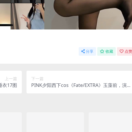
分享
收藏
点赞
上一篇
下一篇
衣17图
PINK夕阳西下cos《Fate/EXTRA》玉藻前，演绎
梦幻“神话礼装”之美