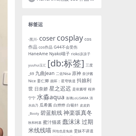
标签运
cosplay
coser
cos
-黑川-
作品
cos作品
G44不会受伤
HaneAme
Nyako喵子
rioko凉凉子
[db:标签]
三度
yuuhui玉汇
九曲Jean
原神
_69
二佐Nisa
奈汐酱
抖娘利
姜仁卿
Nice
崩坏：星穹铁道
星之迟迟
世
日奈娇
是依酱呀
桜井
水淼aqua
宁宁
洛璃LoLiSAMA
清
瓜希酱
白烨烨
白银81
皮皮奶
水由乃
神楽坂真冬
碧蓝航线
_Booty
蠢沫沫
过期
蜜汁猫裘
秋和柯基
米线线喵
雯妹不讲道
阿包也是兔娘