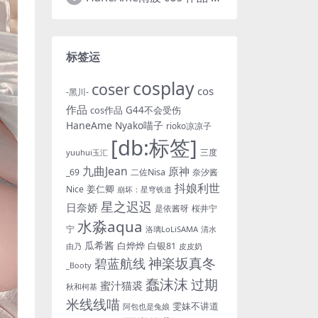
标签运
cosplay
coser
cos
-黑川-
作品
cos作品
G44不会受伤
HaneAme
Nyako喵子
rioko凉凉子
[db:标签]
三度
yuuhui玉汇
九曲Jean
原神
_69
二佐Nisa
奈汐酱
抖娘利世
姜仁卿
Nice
崩坏：星穹铁道
星之迟迟
日奈娇
是依酱呀
桜井宁
水淼aqua
宁
洛璃LoLiSAMA
清水
瓜希酱
白烨烨
白银81
皮皮奶
由乃
神楽坂真冬
碧蓝航线
_Booty
蠢沫沫
过期
蜜汁猫裘
秋和柯基
米线线喵
雯妹不讲道
阿包也是兔娘