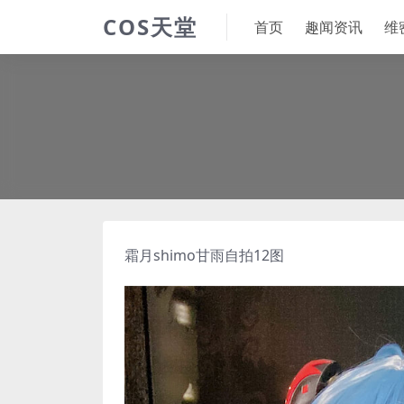
COS天堂
首页
趣闻资讯
维
霜月shimo
甘雨自拍12图