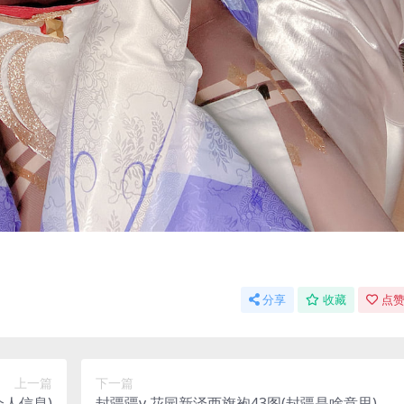
分享
收藏
点赞
上一篇
下一篇
个人信息)
封疆疆v 花园新泽西旗袍43图(封疆是啥意思)