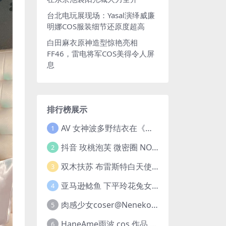
台北电玩展现场：Yasal演绎威廉
明娜COS服装细节还原度超高
白田麻衣原神造型惊艳亮相
FF46，雷电将军COS美得令人屏
息
排行榜展示
AV 女神波多野结衣在《鬼灭之刃》中 cosplay 蝴蝶忍 Kochou Shinobu
1
抖音 玫桃泡芙 微密圈 NO.011期 【39P】
2
双木扶苏 布雷斯特白天使40图
3
亚马逊鲶鱼 下平玲花兔女郎闪灵泳衣30图(亚马逊巨型鲶鱼视频)
4
肉感少女coser@Neneko在《王者荣耀》中化身魅力迷人的貂蝉
5
HaneAme雨波 cos 作品 | 雨波_HaneAme 化身“美丽女神”阿佛洛狄忒
6