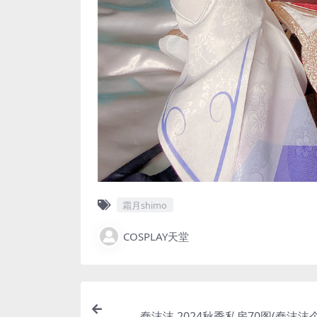
霜月shimo
COSPLAY天堂
蠢沫沫 2024秋季私房70图(蠢沫沫