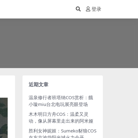
登录
近期文章
温泉修行者班塔纳COS赏析：餓
小璇miu台北电玩展亮眼登场
木木明日方舟COS：温柔又灵
动，像从屏幕里走出来的阿米娅
胜利女神妮姬：Sumeko豺狼COS
在东京池袋阳光城火力全开