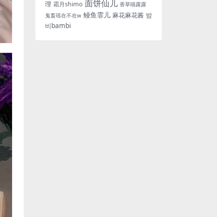
面饼仙儿
理
霜月shimo
香草喵露露
鳗鱼霏儿
麻花麻花酱
밤
鬼畜瑶在不在w
비bambi