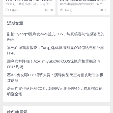
期 【93P13V】(抖音小猪不
图
“大家好，我是小猪不笨。在今天的
Roroki骷髅姫酒吞和服女仆32图
笨)
抖音和微密圈分享中，我将为大家
1 年前
28
3 年前
39
带来第...
近期文章
甜怡DyangYi胜利女神布兰儿COS，纯真笑容与性感姿态的
融合
靠死亡游戏混饭吃：Turq_KJ.体操服幽鬼COS惊艳亮相台湾
FF46
胜利女神降临！AzA_miyuko海伦COS惊艳亮相震撼台湾
FF46现场
葵Aoi兔女郎COS细节大赏：演绎仰望天空与俏皮吐舌的极
致诱惑
蔚蓝档案伊落玛丽COS：韩国Well现身FF46，猫耳褶边裙
萌翻全场
排行榜展示