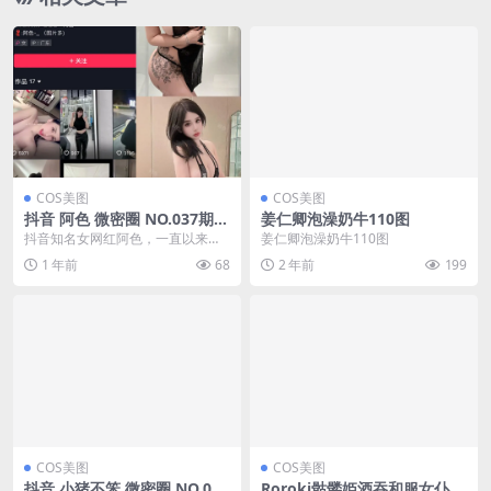
COS美图
COS美图
抖音 阿色 微密圈 NO.037期
姜仁卿泡澡奶牛110图
【17P2V】最新至：2024.9.1
抖音知名女网红阿色，一直以来都
姜仁卿泡澡奶牛110图
3
以独特的风格和内容吸引着众多粉
1 年前
68
2 年前
199
丝的关注。在她的微密...
COS美图
COS美图
抖音 小猪不笨 微密圈 NO.005
Roroki骷髅姫酒吞和服女仆32