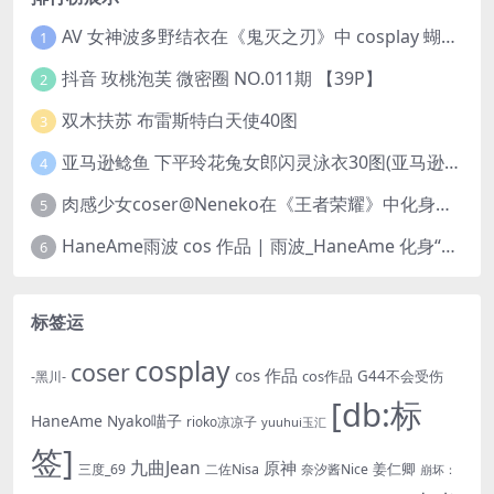
AV 女神波多野结衣在《鬼灭之刃》中 cosplay 蝴蝶忍 Kochou Shinobu
1
抖音 玫桃泡芙 微密圈 NO.011期 【39P】
2
双木扶苏 布雷斯特白天使40图
3
亚马逊鲶鱼 下平玲花兔女郎闪灵泳衣30图(亚马逊巨型鲶鱼视频)
4
肉感少女coser@Neneko在《王者荣耀》中化身魅力迷人的貂蝉
5
HaneAme雨波 cos 作品 | 雨波_HaneAme 化身“美丽女神”阿佛洛狄忒
6
标签运
cosplay
coser
cos 作品
cos作品
G44不会受伤
-黑川-
[db:标
HaneAme
Nyako喵子
rioko凉凉子
yuuhui玉汇
签]
九曲Jean
原神
姜仁卿
三度_69
二佐Nisa
奈汐酱Nice
崩坏：