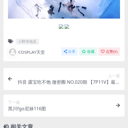
小野寺地瓜
COSPLAY天堂
分享
收藏
点赞(
0
)
上一篇
抖音 露宝吃不饱 微密圈 NO.020期 【7P11V】最新
至：2024.8.30(快手吃播璐宝现在叫什么)
下一篇
黑川fgo尼禄116图
相关文章