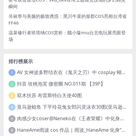
瞬间
吊袜带与美腿的极致诱惑：黑川牛菜的柴郡COS亮相台湾省
FF46
温泉修行者班塔纳COS赏析：餓小璇miu台北电玩展亮眼登
场
排行榜展示
AV 女神波多野结衣在《鬼灭之刃》中 cosplay 蝴蝶忍 Kochou Shinobu
1
抖音 玫桃泡芙 微密圈 NO.011期 【39P】
2
双木扶苏 布雷斯特白天使40图
3
亚马逊鲶鱼 下平玲花兔女郎闪灵泳衣30图(亚马逊巨型鲶鱼视频)
4
肉感少女coser@Neneko在《王者荣耀》中化身魅力迷人的貂蝉
5
HaneAme雨波 cos 作品 | 雨波_HaneAme 化身“美丽女神”阿佛洛狄忒
6