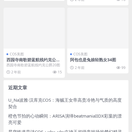
COS美图
COS美图
西园寺南歌碧蓝航线约克公爵
阿包也是兔娘轻熟女34图
20图
西园寺南歌碧蓝航线约克公爵20图
2 年前
99
2 年前
15
近期文章
U_Na波雅·汉库克COS：海贼王女帝高贵冷艳与气质的高度
契合
橙色节拍的心动瞬间：ARISA演绎beatmaniaIIDX彩葉的漂
亮可爱
星穹铁道昔涟COS：vku_ukv在埼玉超级竞技场的梦幻精灵