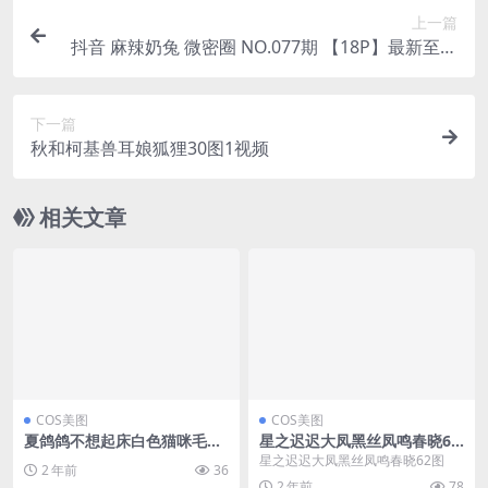
上一篇
抖音 麻辣奶兔 微密圈 NO.077期 【18P】最新至：
2024.9.8(麻辣兔是哪里的)
下一篇
秋和柯基兽耳娘狐狸30图1视频
相关文章
COS美图
COS美图
夏鸽鸽不想起床白色猫咪毛衣
星之迟迟大凤黑丝凤鸣春晓62
20图
图
星之迟迟大凤黑丝凤鸣春晓62图
2 年前
36
2 年前
78