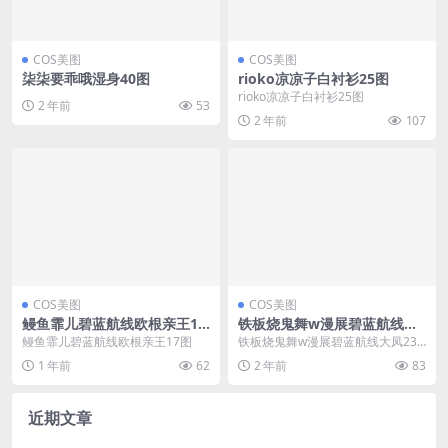
COS美图
COS美图
柒柒要乖哦湿身40图
rioko凉凉子白衬衫25图
rioko凉凉子白衬衫25图
2 年前
53
2 年前
107
COS美图
COS美图
鳗鱼霏儿碧蓝航线欧根亲王17
铁板烧鬼舞w漫展碧蓝航线大
图
凤23图
鳗鱼霏儿碧蓝航线欧根亲王17图
铁板烧鬼舞w漫展碧蓝航线大凤23
图
1 年前
62
2 年前
83
近期文章