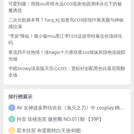
可爱到爆！雨猫siu常暗永远COS现身池袋演绎冰点下的魅
魔诱惑
二次元歌姬本尊？Turq_KJ.知更鸟COS惊现FF展美腿与神秘
感拉满
“雫炭”降临！饿小璇miu黑江雫COS这波哥特暴击你顶得住
吗
寒流挡不住热情！渚nagix十六夜咲夜cos辣妹风惊艳池袋阳
光城
半眠Snowy泳装版天宫心COS：宽松衬衫配黑色比基尼萌翻
全场
排行榜展示
AV 女神波多野结衣在《鬼灭之刃》中 cosplay 蝴蝶忍 Kochou Shinobu
1
抖音 玫桃泡芙 微密圈 NO.011期 【39P】
2
双木扶苏 布雷斯特白天使40图
3