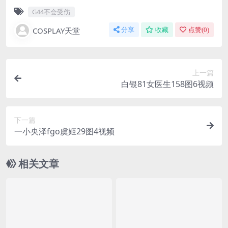
G44不会受伤
COSPLAY天堂
分享
收藏
点赞(
0
)
上一篇
白银81女医生158图6视频
下一篇
一小央泽fgo虞姬29图4视频
相关文章