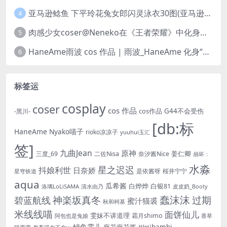
亚马逊鲶鱼 下平玲花兔女郎闪灵泳衣30图(亚马逊巨型鲶鱼视频)
4
肉感少女coser@Neneko在《王者荣耀》中化身魅力迷人的貂蝉
5
HaneAme雨波 cos 作品 | 雨波_HaneAme 化身“美丽女神”阿佛洛狄忒
6
标签运
cosplay
coser
cos 作品
cos作品
G44不会受伤
-黑川-
[db:标
HaneAme
Nyako喵子
rioko凉凉子
yuuhui玉汇
签]
九曲Jean
原神
姜仁卿
三度_69
二佐Nisa
奈汐酱Nice
崩坏：
水淼
星之迟迟
抖娘利世
日奈娇
是依酱呀
桜井宁宁
星穹铁道
aqua
瓜希酱
白烨烨
白银81
洛璃LoLiSAMA
皮皮奶_Booty
清水由乃
蠢沫沫
神楽坂真冬
过期
碧蓝航线
蜜汁猫裘
秋和柯基
米线线喵
面饼仙儿
雯妹不讲道理
霜月shimo
香草
阿包也是兔娘
鳗鱼霏儿