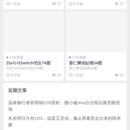
6(抖音萱福晋微博多少)
音网红萱福晋为主角，这一期共有2
1 年前
74
8 月前
20
9张照片和1...
COS美图
COS美图
Zia지아Switch宅女74图
姜仁卿浴缸喵34图
Zia지아Switch宅女74图
姜仁卿浴缸喵34图
6 月前
36
2 年前
45
近期文章
温泉修行者班塔纳COS赏析：餓小璇miu台北电玩展亮眼登
场
木木明日方舟COS：温柔又灵动，像从屏幕里走出来的阿米
娅