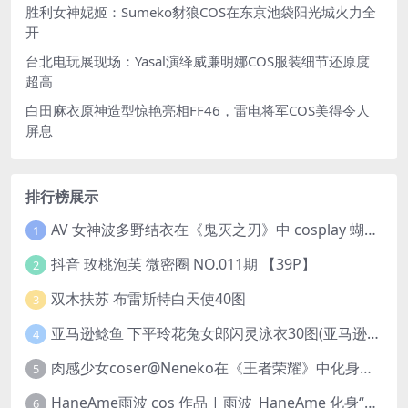
胜利女神妮姬：Sumeko豺狼COS在东京池袋阳光城火力全
开
台北电玩展现场：Yasal演绎威廉明娜COS服装细节还原度
超高
白田麻衣原神造型惊艳亮相FF46，雷电将军COS美得令人
屏息
排行榜展示
AV 女神波多野结衣在《鬼灭之刃》中 cosplay 蝴蝶忍 Kochou Shinobu
1
抖音 玫桃泡芙 微密圈 NO.011期 【39P】
2
双木扶苏 布雷斯特白天使40图
3
亚马逊鲶鱼 下平玲花兔女郎闪灵泳衣30图(亚马逊巨型鲶鱼视频)
4
肉感少女coser@Neneko在《王者荣耀》中化身魅力迷人的貂蝉
5
HaneAme雨波 cos 作品 | 雨波_HaneAme 化身“美丽女神”阿佛洛狄忒
6