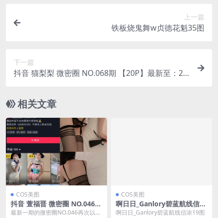
上一篇
铁板烧鬼舞w贞德花魁35图
下一篇
抖音 猫梨梨 微密圈 NO.068期 【20P】最新至：20
24.9.12(抖音网红狸猫)
相关文章
COS美图
COS美图
抖音 萱福晋 微密圈 NO.046期
啊日日_Ganlory碧蓝航线信浓
【29P1V】最新至：2024.8.2
19图
最新一期的微密圈NO.046再次以抖
啊日日_Ganlory碧蓝航线信浓19图