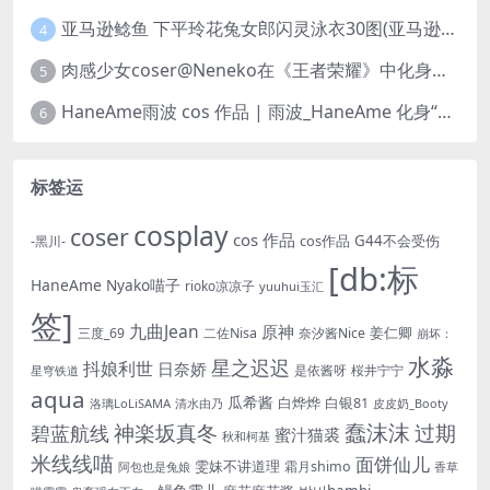
亚马逊鲶鱼 下平玲花兔女郎闪灵泳衣30图(亚马逊巨型鲶鱼视频)
4
肉感少女coser@Neneko在《王者荣耀》中化身魅力迷人的貂蝉
5
HaneAme雨波 cos 作品 | 雨波_HaneAme 化身“美丽女神”阿佛洛狄忒
6
标签运
cosplay
coser
cos 作品
cos作品
G44不会受伤
-黑川-
[db:标
HaneAme
Nyako喵子
rioko凉凉子
yuuhui玉汇
签]
九曲Jean
原神
姜仁卿
三度_69
二佐Nisa
奈汐酱Nice
崩坏：
水淼
星之迟迟
抖娘利世
日奈娇
是依酱呀
桜井宁宁
星穹铁道
aqua
瓜希酱
白烨烨
白银81
洛璃LoLiSAMA
皮皮奶_Booty
清水由乃
蠢沫沫
神楽坂真冬
过期
碧蓝航线
蜜汁猫裘
秋和柯基
米线线喵
面饼仙儿
雯妹不讲道理
霜月shimo
香草
阿包也是兔娘