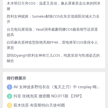
木木明日方舟COS：温柔又灵动，像从屏幕里走出来的阿米
娅
胜利女神妮姬：Sumeko豺狼COS在东京池袋阳光城火力全
开
台北电玩展现场：Yasal演绎威廉明娜COS服装细节还原度
超高
白田麻衣原神造型惊艳亮相FF46，雷电将军COS美得令人
屏息
甜怡DyangYi胜利女神布兰儿COS，纯真笑容与性感姿态的
融合
排行榜展示
AV 女神波多野结衣在《鬼灭之刃》中 cosplay 蝴蝶忍 Kochou Shinobu
1
抖音 玫桃泡芙 微密圈 NO.011期 【39P】
2
双木扶苏 布雷斯特白天使40图
3