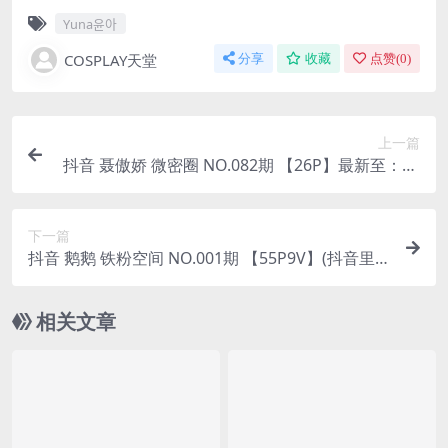
Yuna윤아
COSPLAY天堂
分享
收藏
点赞(
0
)
上一篇
抖音 聂傲娇 微密圈 NO.082期 【26P】最新至：20
24.8.30(聂傲天是谁)
下一篇
抖音 鹅鹅 铁粉空间 NO.001期 【55P9V】(抖音里
的鹅是什么游戏)
相关文章