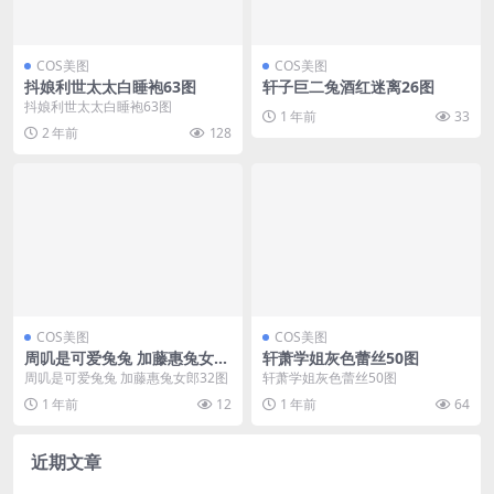
COS美图
COS美图
抖娘利世太太白睡袍63图
轩子巨二兔酒红迷离26图
抖娘利世太太白睡袍63图
1 年前
33
2 年前
128
COS美图
COS美图
周叽是可爱兔兔 加藤惠兔女郎
轩萧学姐灰色蕾丝50图
32图
周叽是可爱兔兔 加藤惠兔女郎32图
轩萧学姐灰色蕾丝50图
1 年前
12
1 年前
64
近期文章