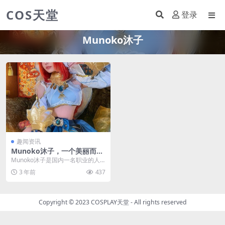
COS天堂
登录
Munoko沐子
趣闻资讯
Munoko沐子，一个美丽而着
名的国内coser亮相HCM漫画
Munoko沐子是国内一名职业的人
节
气女coser，目前居住在新加坡。根
3 年前
437
据她在官方...
Copyright © 2023
COSPLAY天堂
- All rights reserved