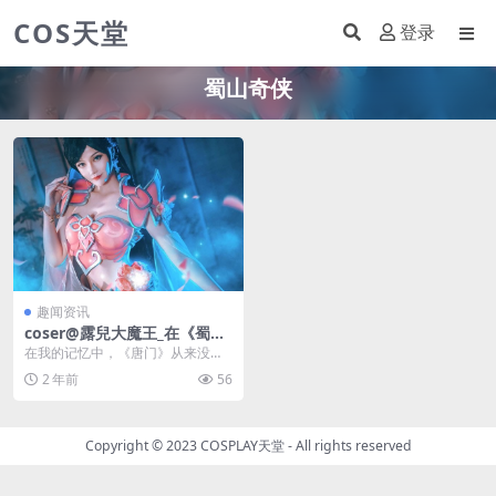
COS天堂
登录
蜀山奇侠
趣闻资讯
coser@露兒大魔王_在《蜀山
奇侠》手游中的“唐门cospla
在我的记忆中，《唐门》从来没有
y”，让人沉醉
如此性感过。一组由coser@露兒大
2 年前
56
魔王拍摄制作的...
Copyright © 2023
COSPLAY天堂
- All rights reserved