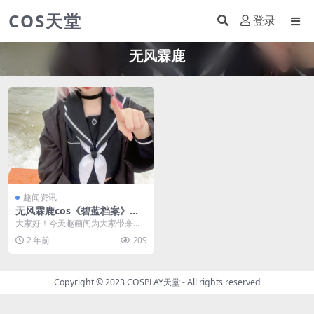
COS天堂
登录
无风霖鹿
趣闻资讯
无风霖鹿cos《碧蓝档案》普
拉娜，用可爱与迷人勾勒出魅
大家好！今天趣画阁为大家带来一
力
组由国内人气coser“无风霖鹿”所扮
2 年前
209
演的《碧蓝档...
Copyright © 2023
COSPLAY天堂
- All rights reserved