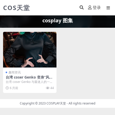
COS天堂
登录
cosplay 图集
趣闻资讯
台湾 coser Genko 变身“风暴
之子”Tatsumaki，让玩家爱
台湾 coser Genko 与最迷人的一拳
不释手
超人发生了令人印象深刻的转身。
6 月前
44
对于动...
Copyright © 2023
COSPLAY天堂
- All rights reserved