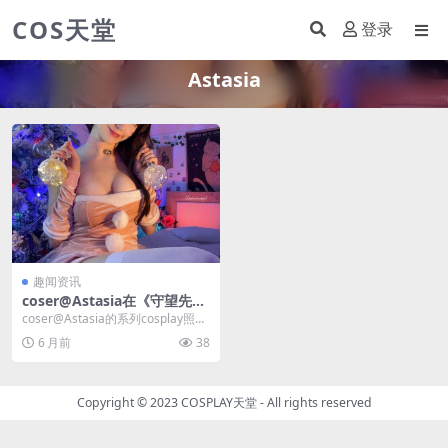
COS天堂
登录
Astasia
趣闻资讯
coser@Astasia在《守望先锋
2》中化身性感火辣的宋哈娜D.
coser@Astasia的系列cosplay照片
Va
可能是所有《守望先锋》版本中
6 月前
38
最...
Copyright © 2023
COSPLAY天堂
- All rights reserved