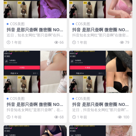
COS美图
COS美图
抖音 是那只壶啊 微密圈 NO.0
抖音 是那只壶啊 微密圈 NO.0
11期 【78P4V】(你知道抖音
15期 【87P13V】(3198409抖
近日，知名女网红“那只壶啊”在抖音
抖音知名女网红“那只壶啊”在微密圈
是哪个)
音是谁)
和微密圈分享了她的最新一期内
NO.015期中分享了她的日常生活点
1 年前
66
1 年前
79
容，编号为NO.0...
滴。在这个...
COS美图
COS美图
抖音 是那只壶啊 微密圈 NO.0
抖音 是那只壶啊 微密圈 NO.0
18期 【76P13V】(你知道抖音
14期 【89P4V】(抖音到底是
抖音知名女网红“是那只壶啊”，在微
近日，抖音知名女网红“那只壶啊”在
是谁)
谁)
密圈分享了NO.018期的精彩内容。
微密圈发布了NO.014期内容，分享
1 年前
68
1 年前
100
本期共有7...
了一系列引...