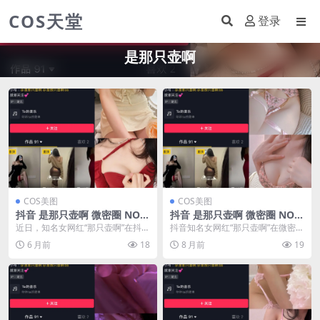
COS天堂
登录
是那只壶啊
COS美图
COS美图
抖音 是那只壶啊 微密圈 NO.0
抖音 是那只壶啊 微密圈 NO.0
13期 【97P4V】(抖音上的是
16期 【78P15V】(抖音是谁)
近日，知名女网红“那只壶啊”在抖音
抖音知名女网红“那只壶啊”在微密圈
谁)
和微密圈分享了最新一期 NO.013
NO.016期中分享了78张照片和15
6 月前
18
8 月前
19
期的内容...
段视频。...